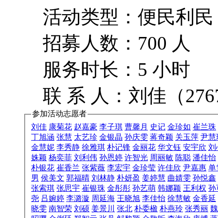
活动类型：便民利民 
招募人数：700 人
服务时长：5 小时
联 系 人：刘佳（276
参加活动志愿者
刘佳
康菊花
赵嘉豪
李子琪
曹馨月
史记
金珍如
崔兰珠
丁旭涵
张慧
太艺珍
金银晶
孙庆雯
蒋奇颖
关玉萍
尹慧
金慧妮
李秀静
徐雅琪
朴记锋
金丽花
华文钰
安宇欣
刘
姝颖
杨奕菲
刘利伟
孙恩婷
许智光
周丽敏
陈聪
潘佳怡
朴银花
崔香兰
张紫薇
李宏宇
金珍莹
许佳欣
尹嘉惠
单
男
侯美文
郭福晴
刘林静
朴妍盈
姜婷慧
曲婧雯
孙悦鑫
张索琪
张思宇
崔银珠
金彤彤
孙艺萌
韩娜颖
王利权
孙
尧
吕婉婷
李潞漩
周延海
王晓旭
李佳怡
徐慧敏
金香延
晓雯
南智荣
刘硕
姜景川
张北
朴委楹
朴燕玲
张秀丽
魏