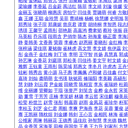
昭璎
金俐廷
郑智元
张丹
邹黎颖
金敬昕
李海欣
庞博
蒋
梁瑜娜
李香延
吕金蔚
禹洁红
陈菲
李文靖
刘漩
徐媛
安
金丽玉
张晓萌
柳惠庆
房怡宁
闫佳美
贾璐萌
何睿
方敬
鑫
王娜
王聪
金玲慧
吴菲
曹靖楠
杨帆
徐慧娜
史明旭
郑秀珍
张子瑄
郑康妮
曾庆君
谭萱
胡绮桐
李智恩
段志
琇璟
王馨宇
孟雨彤
邵艳新
高嘉鸿
费聿韬
蔡玲
张振
薛
马英桓
乔乐瑶
段雨含
尹俏华
陈杰
孙海童
杨正蕾
李海
静
姜韩美
文香善
荣蓉
李睿杰
赵恩丽
姜晓彤
金红梅
李
张梓涵
梁佳琪
夏铭御
崔林虎
高文慧
李文婧
焦伊蕊
刘
彤
金燕子
金红梅
刘丁依
李明
王守智
肖扬
具慧真
郭成
孙艺琳
金香花
刘庭琪
郑松美
闫佳祎
姜文宇
时文婧
金
雅辉
王钰童
王雨彤
陈昊域
郑惠文
李冬月
许虎杰
王卉
铉彬
韩秀吉
黄小源
马子惠
李佩佩
卢和健
吕佳鑫
付文
嘉琦
刘灿
龚萌萌
玄书瑛
耿铭苑
修瑞阳
李美颖
高硕彤
慧
刘静
刘云霞
尹金姬
田晓雪
陈相宜
李东
崔瑞婷
杜菀
维
全丽娜
管卿如
于琨
张誉严
刘笑含
金桦
金永哲
宋英
勋
董雪
于芳芳
庄楠
李笑妍
林璐
李云哲
宋佳麒
穆美辰
松莹
朴世兰
赵雪
张彤
韩嘉蓉
赵雨
金凤花
崔珍华
朴军
李桂玉
刘芝
金仁君
周航
李爽
尹海燕
李花
吴蓉
董俊
骞
王凯丽
隋枕烜
刘金娜
韩剑
王心言
金相民
林海
崔盛
公维家
周琳
韩丽花
王德秀
温佳欣
孙智慧
李光德
魏然
晶
金香莲
宋海英
田柳
薛国华
王勇
王力升
刘家彤
方慧