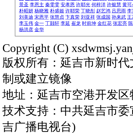
景圣
李恩主
秦雯雯
安孝恩
许耶光
何梓洋
许银慧
黄可
朴昭妍
杨晓雅
朴盛姬
许耶荣
丁晓彤
赵艺鸿
吕思雨
李
刘美迪
宋恩平
张慧贞
卞真荣
刘亚祥
张成国
孙来武
王
李玉伟
金一
丁颢轩
李延
崔龙
时前坤
金红花
张宏亮
陈
杨洪彦
金华
Copyright (C) xsdwmsj.yan
版权所有：延吉市新时代
制或建立镜像
地址：延吉市空港开发区
技术支持：中共延吉市委
吉广播电视台)