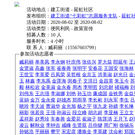
活动地点：建工街道 - 延虹社区
发布组织：
建工街道“七彩虹”志愿服务支队
-
延虹
活动日期：2020-08-02 至 2020-08-02
活动类型：便民利民 - 政策宣传
招募人数：10 人
服务时长：4 小时
联 系 人：臧莉丽（15567603799）
参加活动志愿者
臧莉丽
单美凤
李永钢
叶庆伟
张佐兴
罗大益
郎延年
王
金贤淑
高鑫
张宪
崔春善
张明宇
安春花
王国安
张海林
王世宝
李英爱
吕凤荣
吴哲根
金京玉
洪美淑
赵光日
金
玉
林鑫
李东禹
金莲海
闵春子
文洪日
金昌英
朱玉今
苏
毅
林松岩
金美淑
金永春
周杰
李明哲
刘忠财
禇福梅
刘
刘伟东
王志强
李淑娜
刘艳
孙玉功
廉成国
金铁男
金益
蓝娟
金万
金永俊
赵雄杰
郑雨享
李长彬
刘永军
李生
吕
晓玲
李天波
曹淑华
金光旭
杨之宇
张九龙
孙婧
李长琳
丽影
张若良
王强
孙淑云
段立峰
胡志超
李亚楠
王立文
孟祥新
赵秀珍
车春善
金爱花
崔淑子
陈莲清
王月飞
赵
凌云
解秋业
李钟吉
咸峰
生贤双
吕你键
周广刚
徐锡乐
孙铭浩
平丽丽
樊宇
宋宏彦
潘焕全
李英建
沈会彬
郑国
马如义
苑玉君
李英玉
杨金山
金福顺
窦延生
王奔
张云